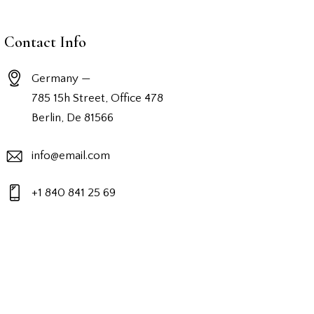
Contact Info
Germany —
785 15h Street, Office 478
Berlin, De 81566
info@email.com
+1 840 841 25 69