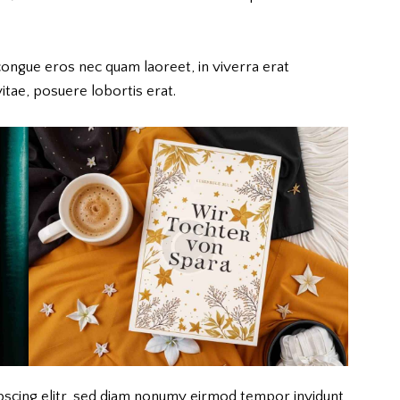
congue eros nec quam laoreet, in viverra erat
itae, posuere lobortis erat.
pscing elitr, sed diam nonumy eirmod tempor invidunt