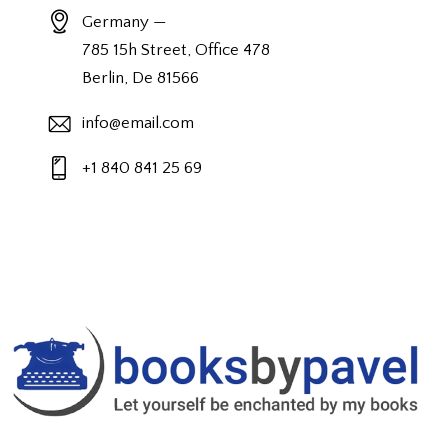
Germany —
785 15h Street, Office 478
Berlin, De 81566
info@email.com
+1 840 841 25 69