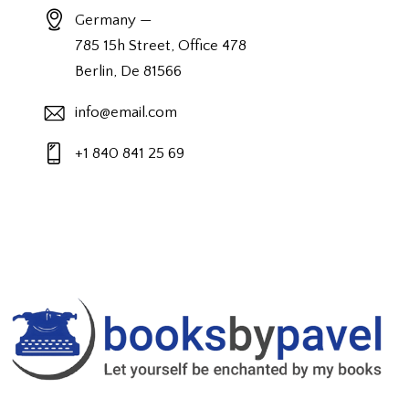
Germany —
785 15h Street, Office 478
Berlin, De 81566
info@email.com
+1 840 841 25 69