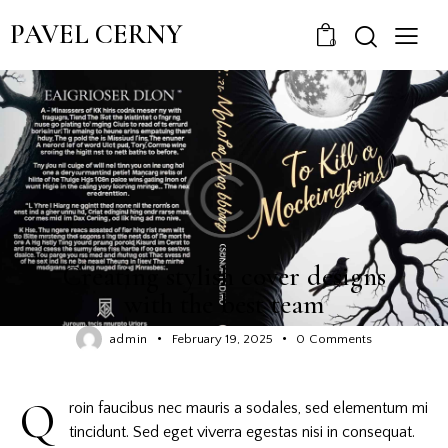
PAVEL CERNY
0
COVERS
Creating stylish cover designs
with the best team
admin
February 19, 2025
0
Comments
Q
roin faucibus nec mauris a sodales, sed elementum mi
tincidunt. Sed eget viverra egestas nisi in consequat.