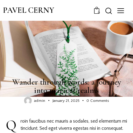
PAVEL CERNY
0
WRITER’S BLOG
Wander through words: a journey
into magical realms
admin
January 21, 2025
0
Comments
Q
roin faucibus nec mauris a sodales, sed elementum mi
tincidunt. Sed eget viverra egestas nisi in consequat.