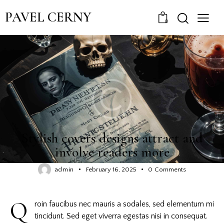
PAVEL CERNY
0
COVERS
Stylish covers designs attract and
involve readers more
admin
February 16, 2025
0
Comments
Q
roin faucibus nec mauris a sodales, sed elementum mi
tincidunt. Sed eget viverra egestas nisi in consequat.